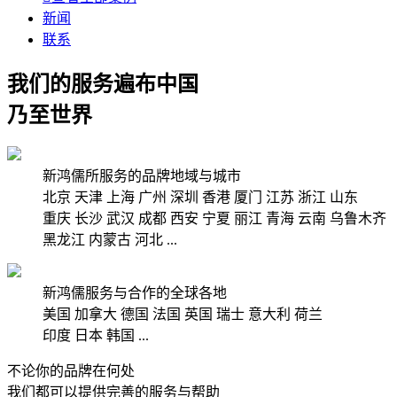
新闻
联系
我们的服务遍布中国
乃至世界
新鸿儒所服务的品牌地域与城市
北京
天津
上海
广州
深圳
香港
厦门
江苏
浙江
山东
重庆
长沙
武汉
成都
西安
宁夏
丽江
青海
云南
乌鲁木齐
黑龙江
内蒙古
河北
...
新鸿儒服务与合作的全球各地
美国
加拿大
德国
法国
英国
瑞士
意大利
荷兰
印度
日本
韩国
...
不论你的品牌在何处
我们都可以提供完善的服务与帮助