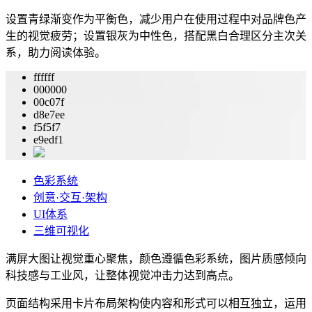
设置青绿渐变作为平衡色，减少用户在使用过程中对品牌色产
生的视觉疲劳；设置银灰为中性色，搭配黑白合理区分主次关
系，助力阅读体验。
ffffff
000000
00c07f
d8e7ee
f5f5f7
e9edf1
色彩系统
创意·交互·架构
UI体系
三维可视化
满屏大图让视觉重心聚焦，颜色遵循色彩系统，图片质感倾向
科技感与工业风，让整体视觉冲击力达到高点。
页面结构采用卡片布局架构使内容和形式可以相互独立，运用