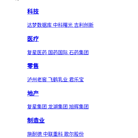
科技
达梦数据库 中科曙光 吉利创新
医疗
复星医药 国药国际 石药集团
零售
泸州老窖 飞鹤乳业 君乐宝
地产
复星集团 龙湖集团 旭辉集团
制造业
施耐德 中联重科 歌尔股份