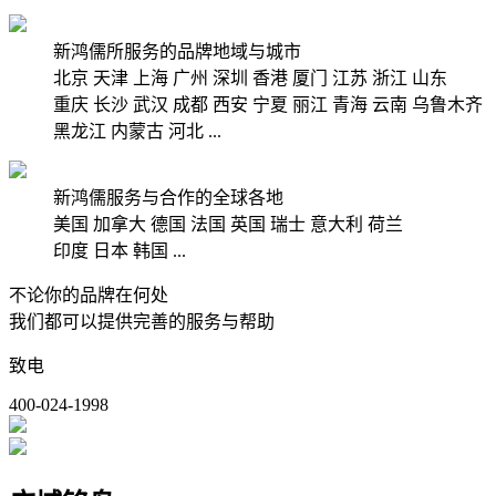
新鸿儒所服务的品牌地域与城市
北京
天津
上海
广州
深圳
香港
厦门
江苏
浙江
山东
重庆
长沙
武汉
成都
西安
宁夏
丽江
青海
云南
乌鲁木齐
黑龙江
内蒙古
河北
...
新鸿儒服务与合作的全球各地
美国
加拿大
德国
法国
英国
瑞士
意大利
荷兰
印度
日本
韩国
...
不论你的品牌在何处
我们都可以提供完善的服务与帮助
致电
400-024-1998