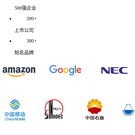
500强企业
200
+
上市公司
300
+
知名品牌