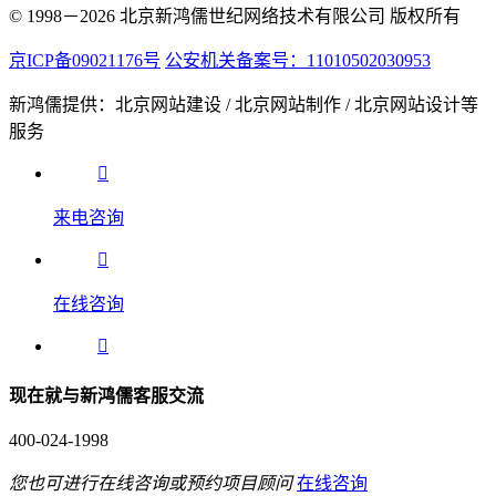
© 1998－2026 北京新鸿儒世纪网络技术有限公司 版权所有
京ICP备09021176号
公安机关备案号：11010502030953
新鸿儒提供：北京网站建设 / 北京网站制作 / 北京网站设计等
服务
来电咨询
在线咨询
现在就与新鸿儒客服交流
400-024-1998
您也可进行在线咨询或预约项目顾问
在线咨询