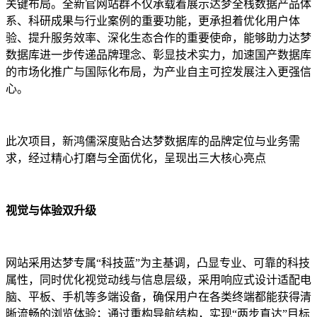
关键布局。全新官网站群不仅承载着展示达梦全栈数据产品体
系、科研成果与行业案例的重要功能，更承担着优化用户体
验、提升服务效率、深化生态合作的重要使命，能够助力达梦
数据库进一步传递品牌理念、彰显技术实力，加速国产数据库
的市场化推广与国际化布局，为产业自主可控发展注入更强信
心。
此次项目，新鸿儒深度贴合达梦数据库的品牌定位与业务需
求，经过精心打磨与全面优化，呈现出三大核心亮点
视觉与体验双升级
网站采用达梦专属“科技蓝”为主基调，凸显专业、可靠的科技
属性，同时优化视觉动线与信息层级，采用响应式设计适配电
脑、平板、手机等多端设备，确保用户在各类终端都能获得清
晰流畅的浏览体验；通过重构导航结构，实现“两步直达”目标