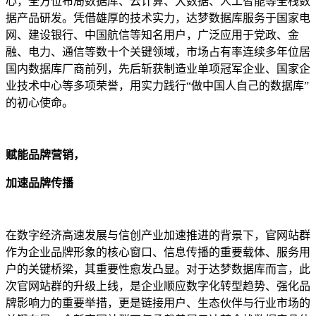
心，全方位布局数据库、云计算、大数据、人工智能等全栈数
据产品研发。凭借雄厚的技术实力，达梦数据库服务于国家电
网、建设银行、中国航信等知名用户，广泛应用于党政、金
融、电力、通信等数十个关键领域，市场占有率连续多年位居
国内数据库厂商前列，先后斩获制造业单项冠军企业、国家企
业技术中心等多项荣誉，用实力践行“做中国人自己的数据库”
的初心使命。
赋能
品牌营销，
加速品牌传播
在数字经济高速发展与信创产业加速推进的背景下，官网站群
作为企业品牌形象的核心窗口、信息传播的重要载体、服务用
户的关键桥梁，其重要性愈发凸显。对于达梦数据库而言，此
次官网站群的升级上线，是企业顺应数字化转型趋势、强化品
牌影响力的重要举措，更是链接用户、生态伙伴与行业市场的