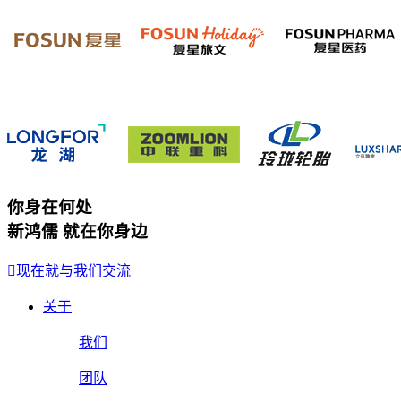
你身在何处
新鸿儒 就在你身边
现在就与我们交流
关于
我们
团队