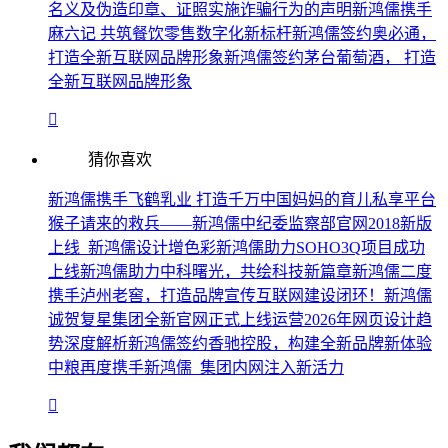
名义及伪造印章、证照实施诈骗行为的声明
新鸿儒携手
麻六记 共筑餐饮零售数字化新标杆
新鸿儒签约奥必通，
打造全新互联网品牌形象
新鸿儒签约茅台葡萄酒， 打造
全新互联网品牌形象
猜你喜欢
新鸿儒携手飞鹤乳业 打造千万中国妈妈的育儿私享平台
猴子请来的救兵——新鸿儒
中纪委监察部官网2018新版
上线 新鸿儒设计增色彩
新鸿儒助力SOHO3Q项目成功
上线
新鸿儒助力中科曙光，共绘科技新篇章
新鸿儒二度
携手泸州老窖，打造品牌宣传互联网建设闭环！
新鸿儒
诚贺复星集团全新官网正式上线运营
2026年网页设计趋
势深度解析
新鸿儒签约香驰控股，构建全新品牌新体验
中粮再度携手新鸿儒 集团内网注入新活力