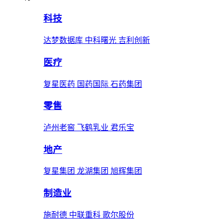
科技
达梦数据库 中科曙光 吉利创新
医疗
复星医药 国药国际 石药集团
零售
泸州老窖 飞鹤乳业 君乐宝
地产
复星集团 龙湖集团 旭辉集团
制造业
施耐德 中联重科 歌尔股份