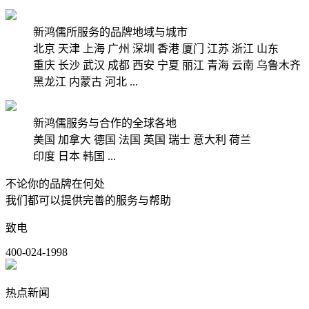
新鸿儒所服务的品牌地域与城市
北京
天津
上海
广州
深圳
香港
厦门
江苏
浙江
山东
重庆
长沙
武汉
成都
西安
宁夏
丽江
青海
云南
乌鲁木齐
黑龙江
内蒙古
河北
...
新鸿儒服务与合作的全球各地
美国
加拿大
德国
法国
英国
瑞士
意大利
荷兰
印度
日本
韩国
...
不论你的品牌在何处
我们都可以提供完善的服务与帮助
致电
400-024-1998
热点新闻